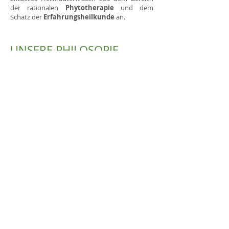
der rationalen
Phytotherapie
und dem
Schatz der
Erfahrungsheilkunde
an.
UNSERE PHILOSOPIE
"Wenn die Natur Dich unterweist, dann geht die
Seelenkraft Dir auf!"
J. W. v. Goethe
Unser Anliegen ist es, die Herzen und den
Verstand, die Augen und Ohren für die
wunderbare und heilsame Welt der
Heilpflanzen zu öffnen.
KONTAKT
Heilpflanzenschule Rosenheim
Am Bergfeld 8
D-83139 Söchtenau - OT Schwabering
Tel:
+49 (0)8053-5308406
Fax: +49 (0)8053-5308407
Mail:
info
[at]
heilpflanzenschule-